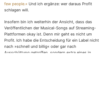
few people.«
Und ich ergänze: wer daraus Profit
schlagen will.
Insofern bin ich weiterhin der Ansicht, dass das
Veröffentlichen der Musical-Songs auf Streaming-
Plattformen okay ist. Denn mir geht es nicht um
Profit. Ich habe die Entscheidung für ein Label nicht
nach »schnell und billig« oder gar nach
Ausschüttung getroffen, sondern extra eines in
Europa gesucht, damit wir bei allen zukünftigen
rechtlichen Entscheidungen zu KI-unterstützter
Musik keinem US-Recht unterliegen. Und bin bei
iMusician in der Schweiz gelandet, weil sie einen
eigenen Kodex
haben, was den Einsatz von KI-Musik
angeht: